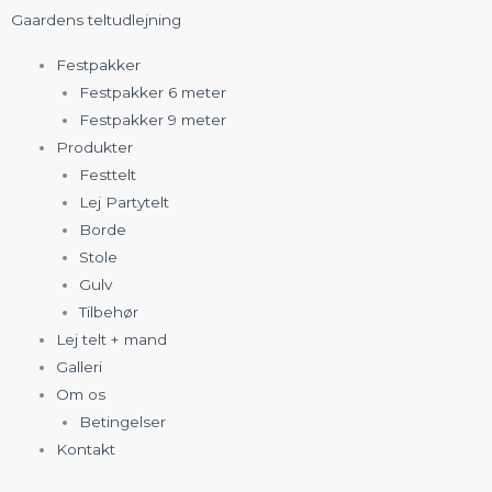
Gå
Gaardens teltudlejning
til
Festpakker
indholdet
Festpakker 6 meter
Festpakker 9 meter
Produkter
Festtelt
Lej Partytelt
Borde
Stole
Gulv
Tilbehør
Lej telt + mand
Galleri
Om os
Betingelser
Kontakt