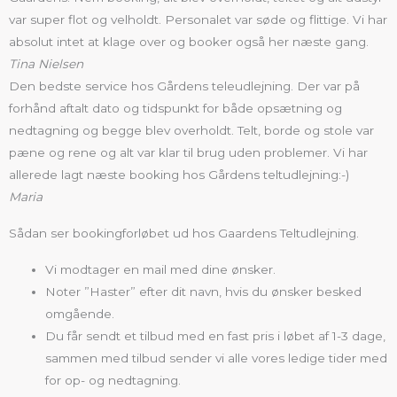
var super flot og velholdt. Personalet var søde og flittige. Vi har
absolut intet at klage over og booker også her næste gang.
Tina Nielsen
Den bedste service hos Gårdens teleudlejning. Der var på
forhånd aftalt dato og tidspunkt for både opsætning og
nedtagning og begge blev overholdt. Telt, borde og stole var
pæne og rene og alt var klar til brug uden problemer. Vi har
allerede lagt næste booking hos Gårdens teltudlejning:-)
Maria
Sådan ser bookingforløbet ud hos Gaardens Teltudlejning.
Vi modtager en mail med dine ønsker.
Noter ”Haster” efter dit navn, hvis du ønsker besked
omgående.
Du får sendt et tilbud med en fast pris i løbet af 1-3 dage,
sammen med tilbud sender vi alle vores ledige tider med
for op- og nedtagning.