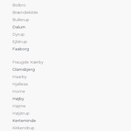
Bolbro
Brændekilde
Bullerup
Dalum
Dyrup
Ejlstrup
Faaborg
Fraugde Kærby
Glamsbjerg
Haarby
Hjallese
Horne
Højby
Højme
Højstrup
Kerteminde
Kirkendrup