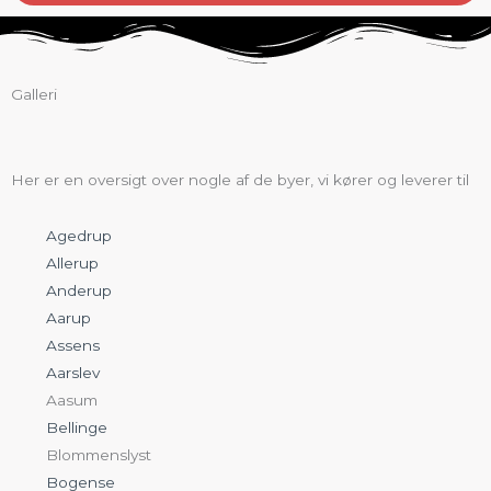
Galleri
Her er en oversigt over nogle af de byer, vi kører og leverer til
Agedrup
Allerup
Anderup
Aarup
Assens
Aarslev
Aasum
Bellinge
Blommenslyst
Bogense