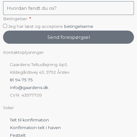
Betingelser
Jeg har læst og acceptere
betingelserne
Send forespørgsel
Kontaktoplysninger
Gaardens Teltudlejning ApS
Kildegårdsvej 43, 5792 Årslev
81 94 75 75
Info@gaardens.dk
CVR: 43977709
Sider
Telt til konfirmation
Konfirmation telt i haven
Festtelt