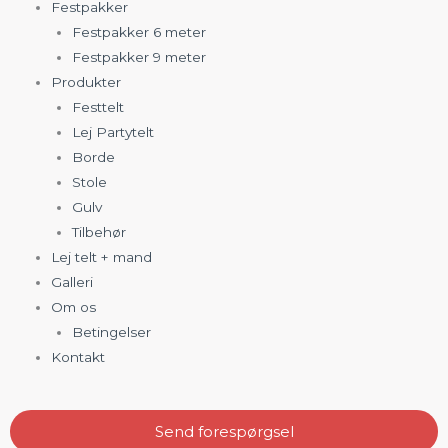
Festpakker
Festpakker 6 meter
Festpakker 9 meter
Produkter
Festtelt
Lej Partytelt
Borde
Stole
Gulv
Tilbehør
Lej telt + mand
Galleri
Om os
Betingelser
Kontakt
Send forespørgsel