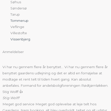
Søhus
Søndersø
Tarup
Tommerup
Veflinge
Villestofte
Vissenbjerg
Anmeldelser
Vi har nu gennem flere år benyttet… Vi har nu gennem flere år
benyttet gaardens udlejning og det er altid en fornøjelse at
modtage et rent telt til tiden hvert gang. Kan absolut
anbefales. Formand for andelsboligforeningen Rødtjørnløkken.
Stig Wolff 👍
Stig Wolff
Meget god service Meget god oplevelse at leje telt hos
Gaardens. Nem booking, alt blev overholdt, teltet og alt udstyr