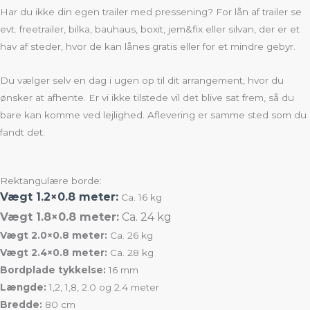
Har du ikke din egen trailer med pressening? For lån af trailer se
evt. freetrailer, bilka, bauhaus, boxit, jem&fix eller silvan, der er et
hav af steder, hvor de kan lånes gratis eller for et mindre gebyr.
Du vælger selv en dag i ugen op til dit arrangement, hvor du
ønsker at afhente. Er vi ikke tilstede vil det blive sat frem, så du
bare kan komme ved lejlighed. Aflevering er samme sted som du
fandt det.
Rektangulære borde:
Vægt 1.2×0.8 meter:
Ca. 16 kg
Vægt 1.8×0.8 meter:
Ca. 24 kg
Vægt 2.0×0.8 meter:
Ca. 26 kg
Vægt 2.4×0.8 meter:
Ca. 28 kg
Bordplade tykkelse:
16 mm
Længde:
1,2, 1,8, 2.0 og 2.4 meter
Bredde:
80 cm