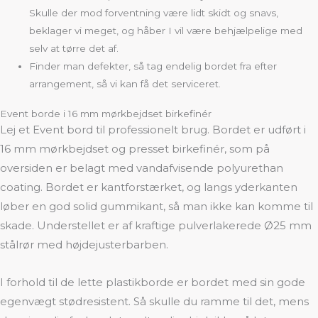
Skulle der mod forventning være lidt skidt og snavs,
beklager vi meget, og håber I vil være behjælpelige med
selv at tørre det af.
Finder man defekter, så tag endelig bordet fra efter
arrangement, så vi kan få det serviceret.
Event borde i 16 mm mørkbejdset birkefinér
Lej et Event bord til professionelt brug. Bordet er udført i
16 mm mørkbejdset og presset birkefinér, som på
oversiden er belagt med vandafvisende polyurethan
coating. Bordet er kantforstærket, og langs yderkanten
løber en god solid gummikant, så man ikke kan komme til
skade. Understellet er af kraftige pulverlakerede Ø25 mm
stålrør med højdejusterbarben.
I forhold til de lette plastikborde er bordet med sin gode
egenvægt stødresistent. Så skulle du ramme til det, mens