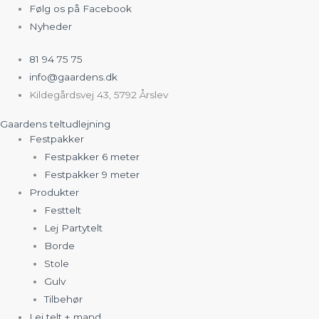
Gå
Følg os på Facebook
til
Nyheder
indholdet
81 94 75 75
info@gaardens.dk
Kildegårdsvej 43, 5792 Årslev
Gaardens teltudlejning
Festpakker
Festpakker 6 meter
Festpakker 9 meter
Produkter
Festtelt
Lej Partytelt
Borde
Stole
Gulv
Tilbehør
Lej telt + mand