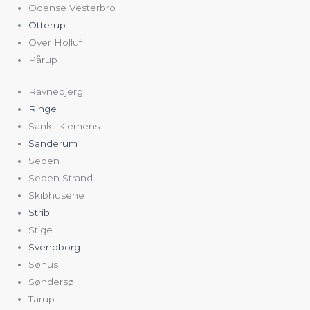
Odense Vesterbro
Otterup
Over Holluf
Pårup
Ravnebjerg
Ringe
Sankt Klemens
Sanderum
Seden
Seden Strand
Skibhusene
Strib
Stige
Svendborg
Søhus
Søndersø
Tarup