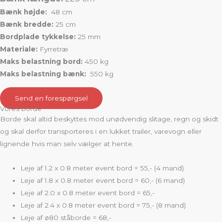
Bænk højde:
48 cm
Bænk bredde:
25 cm
Bordplade tykkelse:
25 mm
Materiale:
Fyrretræ
Maks belastning bord:
450 kg
Maks belastning bænk:
550 kg
Send en forespørgsel
Vores borde
Borde skal altid beskyttes mod unødvendig slitage, regn og skidt
og skal derfor transporteres i en lukket trailer, varevogn eller
lignende hvis man selv vælger at hente.
Leje af 1.2 x 0.8 meter event bord = 55,- (4 mand)
Leje af 1.8 x 0.8 meter event bord = 60,- (6 mand)
Leje af 2.0 x 0.8 meter event bord = 65,-
Leje af 2.4 x 0.8 meter event bord = 75,- (8 mand)
Leje af ø80 ståborde = 68,-