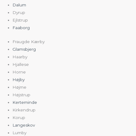
Dalum
Dyrup
Ejlstrup
Faaborg
Fraugde Kærby
Glamsbjerg
Haarby
Hjallese
Horne
Højby
Højme
Højstrup
Kerteminde
Kirkendrup
Korup
Langeskov
Lumby