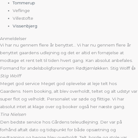
Tommerup
Veflinge
Villestofte
Vissenbjerg
Anmeldelser
Vi har nu gennem flere år benyttet… Vi har nu gennem flere år
benyttet gaardens udlejning og det er altid en fornøjelse at
modtage et rent telt til tiden hvert gang. Kan absolut anbefales.
Formand for andelsboligforeningen Rødtjørnløkken. Stig Wolff 👍
Stig Wolff
Meget god service Meget god oplevelse at leje telt hos
Gaardens. Nem booking, alt blev overholdt, teltet og alt udstyr var
super flot og velholdt. Personalet var søde og flittige. Vi har
absolut intet at klage over og booker også her næste gang.
Tina Nielsen
Den bedste service hos Gårdens teleudlejning. Der var på
forhånd aftalt dato og tidspunkt for både opsætning og
nedtagning og begge blev overholdt. Telt, borde og stole var