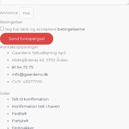
Annonce
Betingelser
Jeg har læst og acceptere
betingelserne
Send forespørgsel
Kontaktoplysninger
Gaardens Teltudlejning ApS
Kildegårdsvej 43, 5792 Årslev
81 94 75 75
Info@gaardens.dk
CVR: 43977709
Sider
Telt til konfirmation
Konfirmation telt i haven
Festtelt
Partytelt
Festpakker