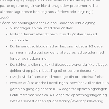
pæne og rene og alt var klar til brug uden problemer. Vi har
allerede lagt næste booking hos Gårdens teltudlejning:-)
Maria
Sådan ser bookingforløbet ud hos Gaardens Teltudlejning.
Vi modtager en mail med dine ønsker.
Noter ”Haster” efter dit navn, hvis du ønsker besked
omgående.
Du får sendt et tilbud med en fast pris i løbet af 1-3 dage,
sammen med tilbud sender vi alle vores ledige tider med
for op- og nedtagning.
Du takker ja eller nej tak til tilbuddet, svarer du ikke tilbage,
tjekker vi op på din bestilling på et senere tidspunkt.
Hvis ja, vil du i næste mail modtage din ordrebekræftelse.
Ønsker du/I at ændre i bestillingen, henviser vi til at det kun
gøres én gang og senest 10-14 dage før opsætningsdagen.
Faktura fremsendes ca. 4-8 dage før opsætningsdagen og
betales senest dagen før opsætning/levering/udlevering.