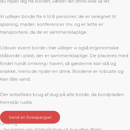
du rejser dig fra bordet, vælter din drink ikke så let.
Vi udlejer borde fra 4 til 8 personer, de er velegnet til
spisning, møder, konferencer mv. og er lette er
transportere, da de er sammenklaplige.
Udover event borde i træ udlejer vi også ergonomiske
ståborde i plast, der er sammenklaplige. De placeres med
fordel rundt omkring i haven, så gæsterne kan stå og
snakke, mens de nyder en drink. Bordene er robuste og
kan tåle vand.
Der anbefales brug af dug på alle borde, da bordpladen
fremstår rustik.
Send en forespørgsel
Levering
– Jeg henter selv (Kildegårdsvej 43, kun efter aftale)